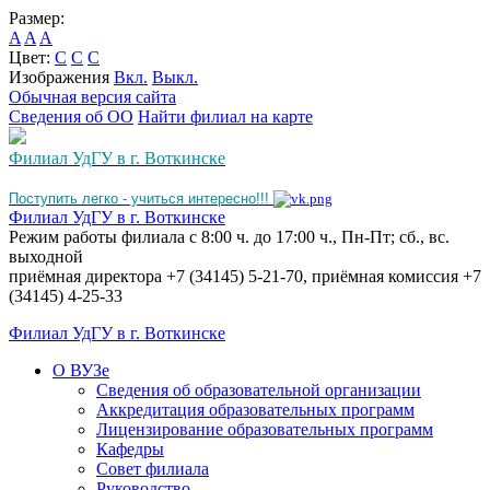
Размер:
A
A
A
Цвет:
C
C
C
Изображения
Вкл.
Выкл.
Обычная версия сайта
Сведения об ОО
Найти филиал на карте
Филиал УдГУ в г. Воткинске
Поступить легко - учиться интересно!!!
Филиал УдГУ в г. Воткинске
Режим работы филиала с 8:00 ч. до 17:00 ч., Пн-Пт; сб., вс.
выходной
приёмная директора +7 (34145) 5-21-70, приёмная комиссия +7
(34145) 4-25-33
Филиал УдГУ в г. Воткинске
О ВУЗе
Сведения об образовательной организации
Аккредитация образовательных программ
Лицензирование образовательных программ
Кафедры
Совет филиала
Руководство