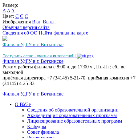
Размер:
A
A
A
Цвет:
C
C
C
Изображения
Вкл.
Выкл.
Обычная версия сайта
Сведения об ОО
Найти филиал на карте
Филиал УдГУ в г. Воткинске
Поступить легко - учиться интересно!!!
Филиал УдГУ в г. Воткинске
Режим работы филиала с 8:00 ч. до 17:00 ч., Пн-Пт; сб., вс.
выходной
приёмная директора +7 (34145) 5-21-70, приёмная комиссия +7
(34145) 4-25-33
Филиал УдГУ в г. Воткинске
О ВУЗе
Сведения об образовательной организации
Аккредитация образовательных программ
Лицензирование образовательных программ
Кафедры
Совет филиала
Руководство