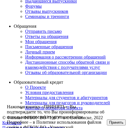
Выдающиеся выпускники
Форумы
Отзывы выпускников
Семинары и тренинги
Обращения
Отправить письмо
Ответы на обращения
Мои обращения
Письменные обращения
Личный прием
Информация о рассмотрении обращений
Дистанционные способы обратной связи и
взаимодействия с получателями услуг
Отзывы об образовательной организации
Образовательный кредит
О Проекте
Условия предоставления
Материалы для студентов и абитуриентов
Материалы для педагогов и руководителей
Нажимая кнопку «ПРИНЯТЬ», Вы
Контакты опе ратора Проекта
подтверждаете то, что Вы проинформированы об
использовании cookies на нашем сайте.
© Филиал ФГБОУ ВО "УдГУ" в г. Воткинске, 2022
Подробнее – в Политике использования файлов
Принять
Контакты
cookie в ФГБОУ ВО «Удмуртский
Политика конфиденциальности