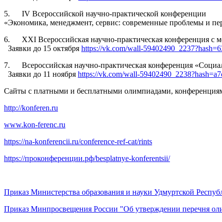
5. IV Всероссийской научно-практической конференции
«Экономика, менеджмент, сервис: современные проблемы и пе
6. XXI Всероссийская научно-практическая конференция с м
Заявки до 15 октября
https://vk.com/wall-59402490_2237?hash
7. Всероссийская научно-практическая конференция «Социа
Заявки до 11 ноября
https://vk.com/wall-59402490_2238?hash=a
Сайты с платными и бесплатными олимпиадами, конференция
http://konferen.ru
www.kon-ferenc.ru
https://na-konferencii.ru/conference-ref-cat/rints
https://проконференции.рф/besplatnye-konferentsii/
Приказ Министерства образования и науки Удмуртской Респу
Приказ Минпросвещения России "Об утверждении перечня олим