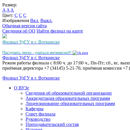
Размер:
A
A
A
Цвет:
C
C
C
Изображения
Вкл.
Выкл.
Обычная версия сайта
Сведения об ОО
Найти филиал на карте
Филиал УдГУ в г. Воткинске
Поступить легко - учиться интересно!!!
Филиал УдГУ в г. Воткинске
Режим работы филиала с 8:00 ч. до 17:00 ч., Пн-Пт; сб., вс. вы
приёмная директора +7 (34145) 5-21-70, приёмная комиссия +7 (
Филиал УдГУ в г. Воткинске
О ВУЗе
Сведения об образовательной организации
Аккредитация образовательных программ
Лицензирование образовательных программ
Кафедры
Совет филиала
Руководство
Преподавательский состав
История