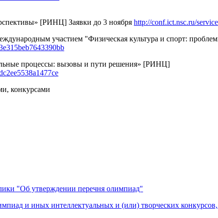
рспективы» [РИНЦ] Заявки до 3 ноября
http://conf.ict.nsc.ru/serv
еждународным участием "Физическая культура и спорт: пробле
=63e315beb7643390bb
льные процессы: вызовы и пути решения» [РИНЦ]
7dc2ee5538a1477ce
ми, конкурсами
блики "Об утверждении перечня олимпиад"
пиад и иных интеллектуальных и (или) творческих конкурсов,