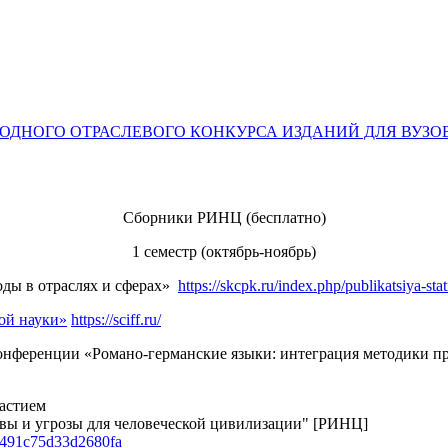
ДНОГО ОТРАСЛЕВОГО КОНКУРСА ИЗДАНИЙ ДЛЯ ВУЗОВ 
Сборники РИНЦ (бесплатно)
1 семестр (октябрь-ноябрь)
ы в отраслях и сферах»
https://skcpk.ru/index.php/publikatsiya-sta
ой науки»
https://sciff.ru/
нференции «Романо-германские языки: интеграция методики п
астием
вы и угрозы для человеческой цивилизации" [РИНЦ]
a491c75d33d2680fa