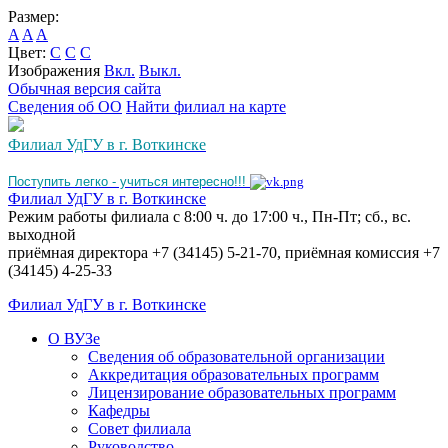
Размер:
A
A
A
Цвет:
C
C
C
Изображения
Вкл.
Выкл.
Обычная версия сайта
Сведения об ОО
Найти филиал на карте
Филиал УдГУ в г. Воткинске
Поступить легко - учиться интересно!!!
Филиал УдГУ в г. Воткинске
Режим работы филиала с 8:00 ч. до 17:00 ч., Пн-Пт; сб., вс.
выходной
приёмная директора +7 (34145) 5-21-70, приёмная комиссия +7
(34145) 4-25-33
Филиал УдГУ в г. Воткинске
О ВУЗе
Сведения об образовательной организации
Аккредитация образовательных программ
Лицензирование образовательных программ
Кафедры
Совет филиала
Руководство